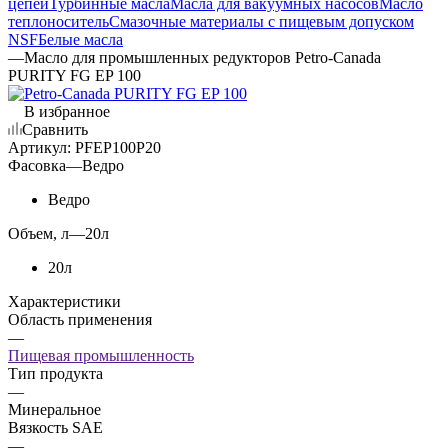
цепей
Турбинные масла
Масла для вакуумных насосов
Масло
теплоноситель
Смазочные материалы с пищевым допуском
NSF
Белые масла
—
Масло для промышленных редукторов Petro-Canada
PURITY FG EP 100
В избранное
Сравнить
Артикул:
PFEP100P20
Фасовка
—
Ведро
Ведро
Объем, л
—
20л
20л
Характеристики
Область применения
—
Пищевая промышленность
Тип продукта
—
Минеральное
Вязкость SAE
—